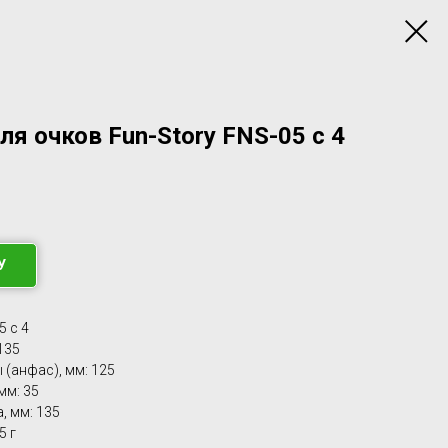
ля очков Fun-Story FNS-05 с 4
У
5 c 4
135
(анфас), мм: 125
мм: 35
, мм: 135
5 г