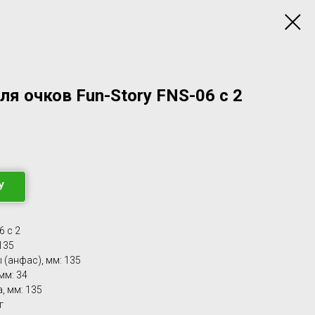
ля очков Fun-Story FNS-06 с 2
У
6 c 2
135
(анфас), мм: 135
мм: 34
, мм: 135
г