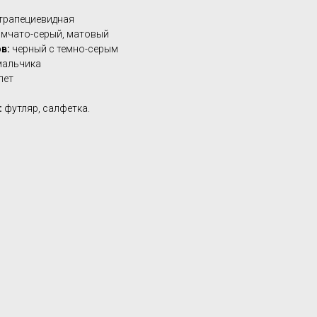
трапециевидная
мчато-серый, матовый
в:
черный с темно-серым
мальчика
лет
:
футляр, салфетка.