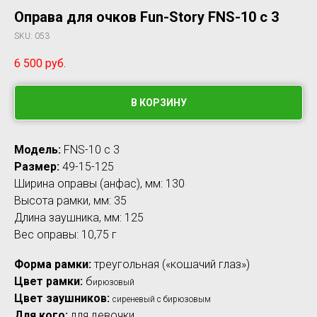
Оправа для очков Fun-Story FNS-10 с 3
SKU:
053
6 500
руб.
В КОРЗИНУ
Модель:
FNS-10 c 3
Размер:
49-15-125
Ширина оправы (анфас), мм: 130
Высота рамки, мм: 35
Длина заушника, мм: 125
Вес оправы: 10,75 г
Форма рамки:
треугольная («кошачий глаз»)
Цвет рамки:
б
ирюзовый
Цвет заушников:
сиреневый с бирюзовым
Для кого:
для девочки