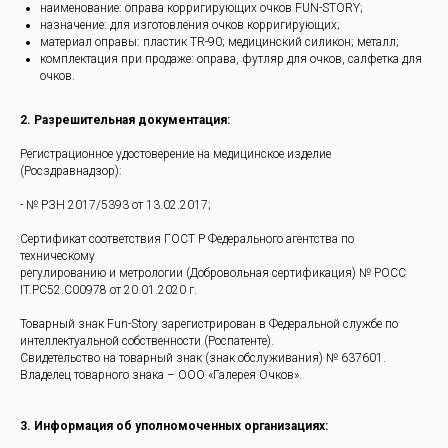
наименование: оправа корригирующих очков FUN-STORY;
назначение: для изготовления очков корригирующих;
материал оправы: пластик TR-90; медицинский силикон; металл;
комплектация при продаже: оправа, футляр для очков, салфетка для
очков.
2.
Разрешительная документация:
Регистрационное удостоверение на медицинское изделие
(Росздравнадзор):
- № РЗН 2017/5393 от 13.02.2017;
Сертификат соответствия ГОСТ Р Федерального агентства по
техническому
регулированию и метрологии (Добровольная сертификация) № РОСС
IT.РС52.С00978 от 20.01.2020 г.
Товарный знак Fun-Story зарегистрирован в Федеральной службе по
интеллектуальной собственности (Роспатенте).
Свидетельство на товарный знак (знак обслуживания) № 637601.
Владелец товарного знака – ООО «Галерея Очков».
3.
Информация об уполномоченных организациях: